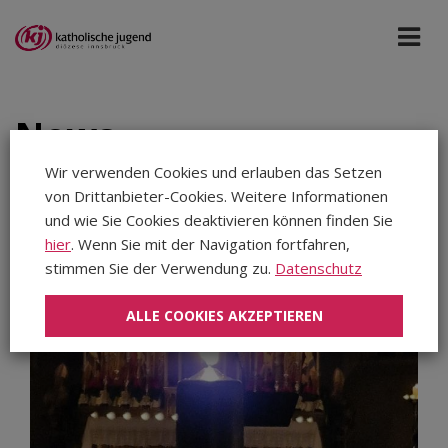
News
Wir verwenden Cookies und erlauben das Setzen
von Drittanbieter-Cookies. Weitere Informationen
Katholische Jugend
Okt 2024
und wie Sie Cookies deaktivieren können finden Sie
hier
. Wenn Sie mit der Navigation fortfahren,
Aug 2026
stimmen Sie der Verwendung zu.
Datenschutz
Jul 2026
ALLE COOKIES AKZEPTIEREN
Jun 2026
Mai 2026
Apr 2026
Mär 2026
Feb 2026
Jan 2026