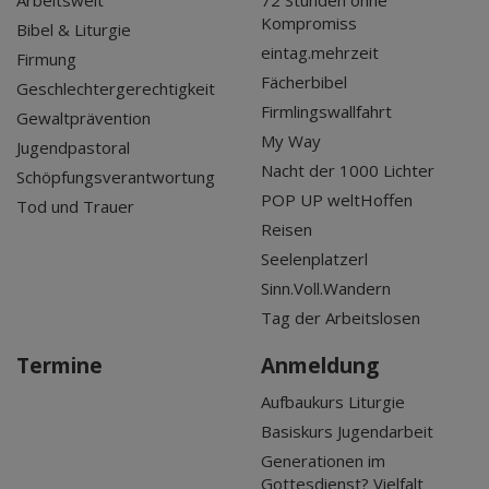
Kompromiss
Bibel & Liturgie
eintag.mehrzeit
Firmung
Fächerbibel
Geschlechtergerechtigkeit
Firmlingswallfahrt
Gewaltprävention
My Way
Jugendpastoral
Nacht der 1000 Lichter
Schöpfungsverantwortung
POP UP weltHoffen
Tod und Trauer
Reisen
Seelenplatzerl
Sinn.Voll.Wandern
Tag der Arbeitslosen
Termine
Anmeldung
Aufbaukurs Liturgie
Basiskurs Jugendarbeit
Generationen im
Gottesdienst? Vielfalt