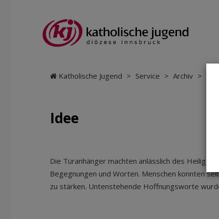
Katholische Jugend
>
Service
>
Archiv
>
Hof
Idee
Die Türanhänger machten anlässlich des Heiligen J
Begegnungen und Worten. Menschen konnten selbs
zu stärken. Untenstehende Hoffnungsworte wurd