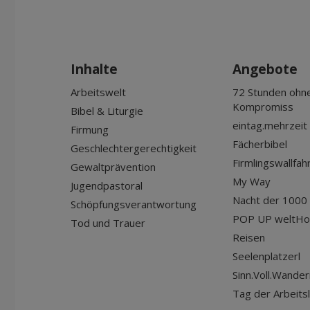
Inhalte
Angebote
Arbeitswelt
72 Stunden ohn
Kompromiss
Bibel & Liturgie
eintag.mehrzeit
Firmung
Fächerbibel
Geschlechtergerechtigkeit
Firmlingswallfah
Gewaltprävention
My Way
Jugendpastoral
Nacht der 1000 
Schöpfungsverantwortung
POP UP weltHo
Tod und Trauer
Reisen
Seelenplatzerl
Sinn.Voll.Wander
Tag der Arbeits