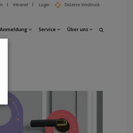
en
Intranet
Login
Diözese Innsbruck
Anmeldung
Service
Über uns
suchen
taltungen
Personen