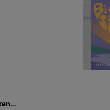
en...