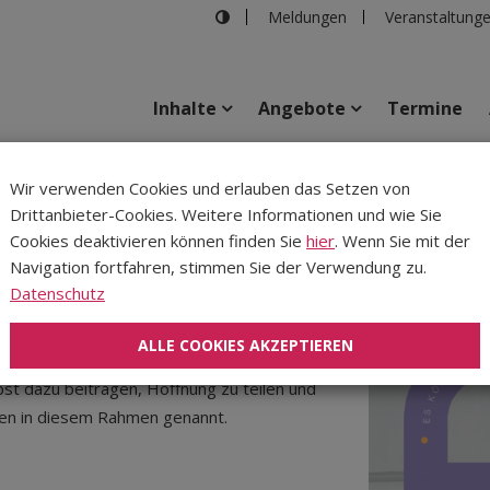
Meldungen
Veranstaltung
Inhalte
Angebote
Termine
fnungs(w)orte
Wir verwenden Cookies und erlauben das Setzen von
Drittanbieter-Cookies. Weitere Informationen und wie Sie
Inhalte
Verans
Cookies deaktivieren können finden Sie
hier
. Wenn Sie mit der
Navigation fortfahren, stimmen Sie der Verwendung zu.
Datenschutz
ALLE COOKIES AKZEPTIEREN
ahrs 2025 Hoffnung sichtbar, an Orten, in
t dazu beitragen, Hoffnung zu teilen und
en in diesem Rahmen genannt.