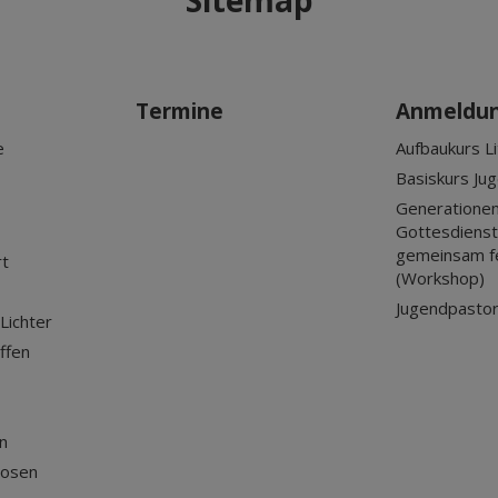
Sitemap
Termine
Anmeldu
e
Aufbaukurs Li
Basiskurs Ju
Generationen
Gottesdienst?
gemeinsam f
rt
(Workshop)
Jugendpastor
Lichter
ffen
n
losen