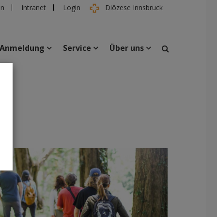
en
Intranet
Login
Diözese Innsbruck
Anmeldung
Service
Über uns
suchen
taltungen
Personen