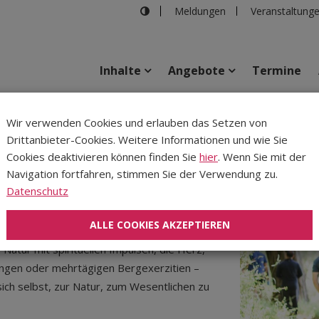
Meldungen
Veranstaltung
Inhalte
Angebote
Termine
Wandern
Wir verwenden Cookies und erlauben das Setzen von
Drittanbieter-Cookies. Weitere Informationen und wie Sie
Inhalte
Verans
Cookies deaktivieren können finden Sie
hier
. Wenn Sie mit der
Navigation fortfahren, stimmen Sie der Verwendung zu.
Datenschutz
ALLE COOKIES AKZEPTIEREN
ommen
 Natur mit spirituellen Impulsen, die Herz,
ungen oder mehrtägigen Bergexerzitien –
 sich selbst, zur Natur, zum Wesentlichen zu