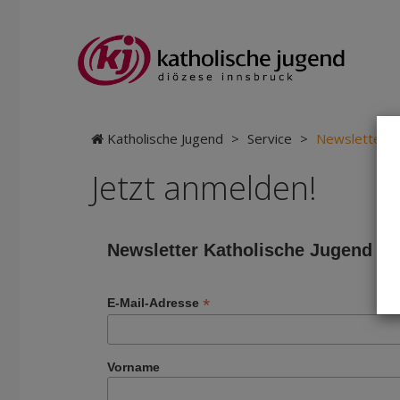
Katholische Jugend
>
Service
>
Newsletter
Jetzt anmelden!
Newsletter Katholische Jugend In
*
E-Mail-Adresse
Vorname