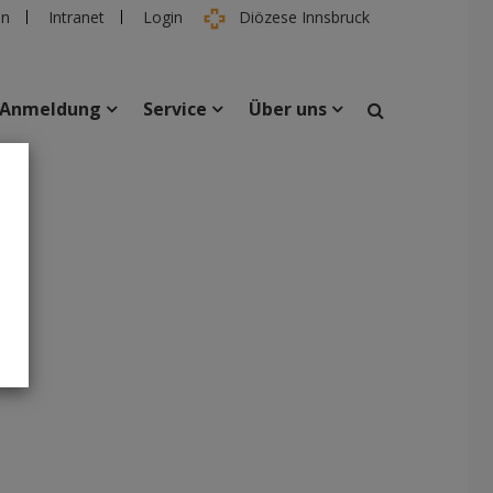
en
Intranet
Login
Diözese Innsbruck
Anmeldung
Service
Über uns
suchen
taltungen
Personen