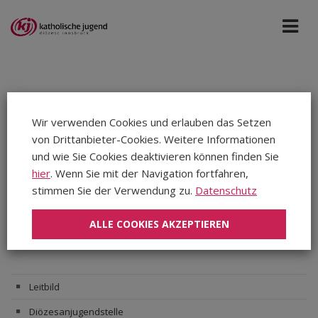
Kontakt
Wir verwenden Cookies und erlauben das Setzen
Die Mitarbeiter*innen der
Katholischen Jugend der Diözese
von Drittanbieter-Cookies. Weitere Informationen
Innsbruck
unterstützen dich gerne bei deiner
und wie Sie Cookies deaktivieren können finden Sie
jugendpastoralen Arbeit. Außerdem stehen dir die
hier
. Wenn Sie mit der Navigation fortfahren,
Dekanatsjugendleiter*innen
vor Ort mit Rat und Tat zur
stimmen Sie der Verwendung zu.
Datenschutz
Seite.
ALLE COOKIES AKZEPTIEREN
Leitbild
Diözesanjugendstelle