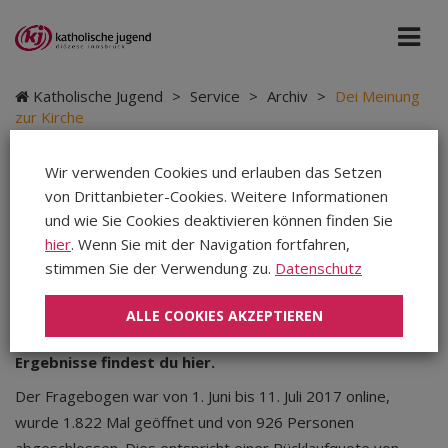
Katholische Jugend
>
Service
>
Archiv
>
Dei Meinung
zur Kirche
Wir verwenden Cookies und erlauben das Setzen
Dei Meinung zur Kirche
von Drittanbieter-Cookies. Weitere Informationen
und wie Sie Cookies deaktivieren können finden Sie
hier
. Wenn Sie mit der Navigation fortfahren,
stimmen Sie der Verwendung zu.
Datenschutz
Weiß die Kirche, was Jugendliche interessiert? Was ist
in deinem Leben die größte Herausforderung? Was die
ALLE COOKIES AKZEPTIEREN
beste Chance? Was möchtest du der Kirche sagen? 926
Personen haben diese Fragen beantwortet. Die
Ergebnisse findest du hier.
Der Fragebogen war von 1. Juni bis 11. Juli 2017 online,
wurde 1.822 Mal geöffnet und von 926 Personen