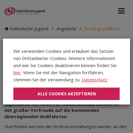
Katholische Jugend
>
Angebote
>
Firmlingswallfahrt
Wir verwenden Cookies und erlauben das Setzen
Firmlingswallfahrten 2027 -
von Drittanbieter-Cookies. Weitere Informationen
"GehTragen"
und wie Sie Cookies deaktivieren können finden Sie
hier
. Wenn Sie mit der Navigation fortfahren,
stimmen Sie der Verwendung zu.
Datenschutz
Die Firmlingswallfahrten sind jedes Jahr etwas
Besonderes, denn dort ist eine junge und dynamische
ALLE COOKIES AKZEPTIEREN
Kirche erlebbar. Zugleich ist es eine wertvolle Zeit für
Jugendliche mit ihren Pat*innen. Deshalb blicken wir
mit großer Vorfreude auf die kommenden
überregionalen Wallfahrten.
Stattfinden werden die Großveranstaltungen wieder an den