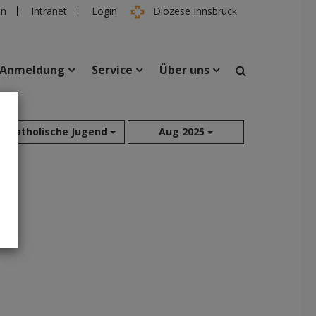
en
Intranet
Login
Diözese Innsbruck
Anmeldung
Service
Über uns
suchen
Katholische Jugend
Aug 2025
taltungen
Personen
Aug 2026
Jul 2026
Jun 2026
Mai 2026
Apr 2026
Mär 2026
Feb 2026
Jan 2026