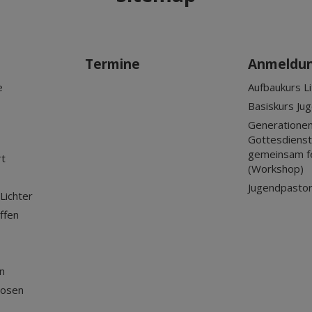
Termine
Anmeldu
e
Aufbaukurs Li
Basiskurs Ju
Generationen
Gottesdienst?
gemeinsam f
rt
(Workshop)
Jugendpastor
Lichter
ffen
n
losen