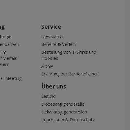
Dez 2025
Nov 2025
Okt 2025
ng
Service
Sep 2025
turgie
Newsletter
gendarbeit
Behelfe & Verleih
 im
Bestellung von T-Shirts und
 Vielfalt
Hoodies
eiern
Archiv
Erklärung zur Barrierefreiheit
al-Meeting
Über uns
Leitbild
Diözesanjugendstelle
Dekanatsjugendstellen
Impressum & Datenschutz