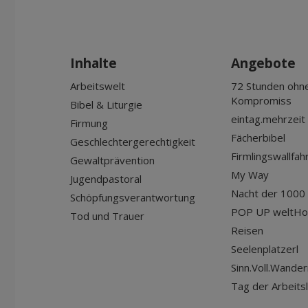
Inhalte
Angebote
Arbeitswelt
72 Stunden ohn
Kompromiss
Bibel & Liturgie
eintag.mehrzeit
Firmung
Fächerbibel
Geschlechtergerechtigkeit
Firmlingswallfah
Gewaltprävention
My Way
Jugendpastoral
Nacht der 1000 
Schöpfungsverantwortung
POP UP weltHo
Tod und Trauer
Reisen
Seelenplatzerl
Sinn.Voll.Wander
Tag der Arbeits