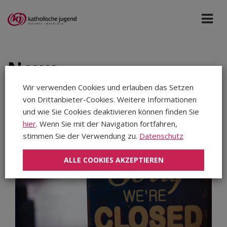
News
Wir verwenden Cookies und erlauben das Setzen
von Drittanbieter-Cookies. Weitere Informationen
Katholische Jugend
Mai 2026
und wie Sie Cookies deaktivieren können finden Sie
hier
. Wenn Sie mit der Navigation fortfahren,
Aug 2026
stimmen Sie der Verwendung zu.
Datenschutz
Jul 2026
ALLE COOKIES AKZEPTIEREN
Jun 2026
Mai 2026
Apr 2026
Mär 2026
Feb 2026
Jan 2026