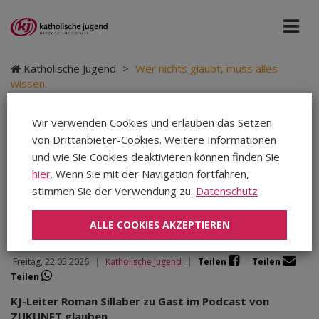
Katholische Jugend
>
Wer nichts glaubt, muss alles
wissen.
Wir verwenden Cookies und erlauben das Setzen
von Drittanbieter-Cookies. Weitere Informationen
Wer nichts glaubt,
und wie Sie Cookies deaktivieren können finden Sie
hier
. Wenn Sie mit der Navigation fortfahren,
muss alles wissen.
stimmen Sie der Verwendung zu.
Datenschutz
ALLE COOKIES AKZEPTIEREN
Freitag, 22.05.2026
|
Katholische Jugend
|
Teilen
Teilen
Teilen
KJ-Leiter Roman Sillaber zu Gast im Podcast von
ZUKUNFT.glauben.