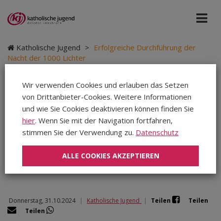
Katholische Jugend
>
Erfolgreiche Durchführung der
Nacht der 1000 Lichter
Wir verwenden Cookies und erlauben das Setzen
von Drittanbieter-Cookies. Weitere Informationen
Erfolgreiche
und wie Sie Cookies deaktivieren können finden Sie
hier
. Wenn Sie mit der Navigation fortfahren,
Durchführung der
stimmen Sie der Verwendung zu.
Datenschutz
Nacht der 1000 Lichter
ALLE COOKIES AKZEPTIEREN
Donnerstag, 31.10.2024
|
Katholische Jugend
|
Teilen
Teilen
Teilen