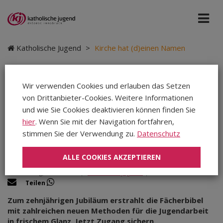
Katholische Jugend
>
Kirche hat (d)einen Namen
Wir verwenden Cookies und erlauben das Setzen
von Drittanbieter-Cookies. Weitere Informationen
Kirche hat (d)einen
und wie Sie Cookies deaktivieren können finden Sie
Namen
hier
. Wenn Sie mit der Navigation fortfahren,
stimmen Sie der Verwendung zu.
Datenschutz
ALLE COOKIES AKZEPTIEREN
Donnerstag, 17.10.2024
|
Katholische Jugend
|
Teilen
Teilen
Teilen
Zum zehnjährigen Jubiläum erstrahlt die Fächerbibel
mit zahlreichen neuen Methoden für die Jugendarbeit
in frischem Glanz. Jetzt Zugang sichern.