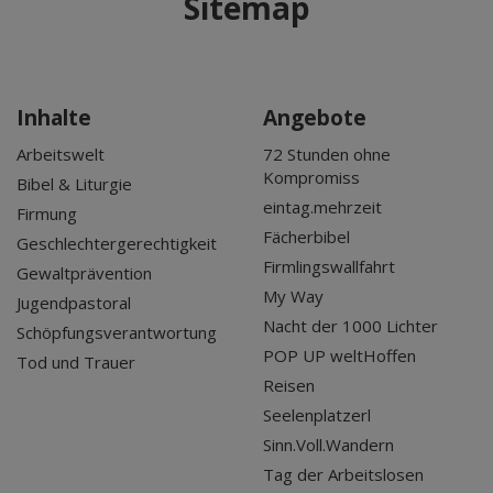
Sitemap
Dez 2025
Nov 2025
Okt 2025
Inhalte
Angebote
Sep 2025
Arbeitswelt
72 Stunden ohne
Kompromiss
Bibel & Liturgie
eintag.mehrzeit
Firmung
Fächerbibel
Geschlechtergerechtigkeit
Firmlingswallfahrt
Gewaltprävention
My Way
Jugendpastoral
Nacht der 1000 Lichter
Schöpfungsverantwortung
POP UP weltHoffen
Tod und Trauer
Reisen
Seelenplatzerl
Sinn.Voll.Wandern
Tag der Arbeitslosen