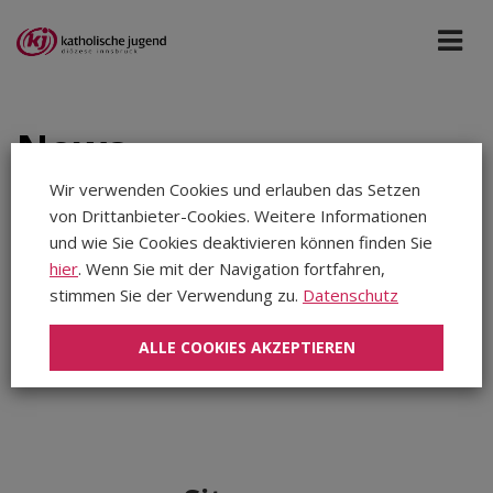
News
Wir verwenden Cookies und erlauben das Setzen
von Drittanbieter-Cookies. Weitere Informationen
Bildung St. Michael
Okt 2024
und wie Sie Cookies deaktivieren können finden Sie
hier
. Wenn Sie mit der Navigation fortfahren,
Aug 2026
stimmen Sie der Verwendung zu.
Datenschutz
In diesem Zeitraum wurden keine Meldungen gefunden...
Jul 2026
ALLE COOKIES AKZEPTIEREN
Jun 2026
Mai 2026
Apr 2026
Mär 2026
Feb 2026
Jan 2026