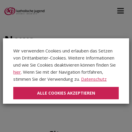
News
Wir verwenden Cookies und erlauben das Setzen
von Drittanbieter-Cookies. Weitere Informationen
Bildungshaus Osttirol
Okt 2024
und wie Sie Cookies deaktivieren können finden Sie
hier
. Wenn Sie mit der Navigation fortfahren,
Aug 2026
stimmen Sie der Verwendung zu.
Datenschutz
In diesem Zeitraum wurden keine Meldungen gefunden...
Jul 2026
ALLE COOKIES AKZEPTIEREN
Jun 2026
Mai 2026
Apr 2026
Mär 2026
Feb 2026
Jan 2026