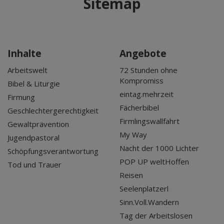
Sitemap
Dez 2025
Nov 2025
Okt 2025
Inhalte
Angebote
Sep 2025
Arbeitswelt
72 Stunden ohne
Kompromiss
Bibel & Liturgie
eintag.mehrzeit
Firmung
Fächerbibel
Geschlechtergerechtigkeit
Firmlingswallfahrt
Gewaltprävention
My Way
Jugendpastoral
Nacht der 1000 Lichter
Schöpfungsverantwortung
POP UP weltHoffen
Tod und Trauer
Reisen
Seelenplatzerl
Sinn.Voll.Wandern
Tag der Arbeitslosen