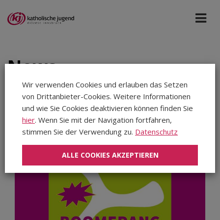
News
Wir verwenden Cookies und erlauben das Setzen
von Drittanbieter-Cookies. Weitere Informationen
Katholische Jugend
Jedes Datum
und wie Sie Cookies deaktivieren können finden Sie
hier
. Wenn Sie mit der Navigation fortfahren,
Aug 2026
stimmen Sie der Verwendung zu.
Datenschutz
Jul 2026
ALLE COOKIES AKZEPTIEREN
Jun 2026
Mai 2026
Apr 2026
Mär 2026
Feb 2026
Jan 2026