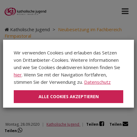
Katholische Jugend
>
Neubesetzung im Fachbereich
Firmpastoral
Wir verwenden Cookies und erlauben das Setzen
von Drittanbieter-Cookies. Weitere Informationen
Neubesetzung im
und wie Sie Cookies deaktivieren können finden Sie
hier
. Wenn Sie mit der Navigation fortfahren,
Fachbereich
stimmen Sie der Verwendung zu.
Datenschutz
Firmpastoral
ALLE COOKIES AKZEPTIEREN
Montag, 28.09.2020
|
Katholische Jugend
|
Teilen
Teilen
Teilen