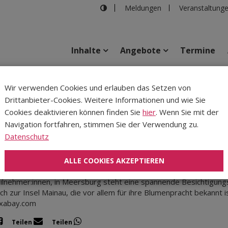
Meldungen
Veranstaltung
Inhalte
Angebote
Termine
Wir verwenden Cookies und erlauben das Setzen von
Drittanbieter-Cookies. Weitere Informationen und wie Sie
Inhalte
Verans
Cookies deaktivieren können finden Sie
hier
. Wenn Sie mit der
Navigation fortfahren, stimmen Sie der Verwendung zu.
06.07.2026
|
Tiroler Sonntag
Datenschutz
rreise nach Birnau und Meersburg
 Meersburg und die Insel Mainau sind die Stationen dieser zweit
ALLE COOKIES AKZEPTIEREN
nus Kühne von Stift Wilten begleitet wird. In Birnau wartet ein Got
ilnehmer:innen, in Meersburg steht eine spannende Besichtigung
lich zur Insel Mainau, die vor allem für ihre Blumenpracht bekannt 
ixabay.com
Teilen
Teilen