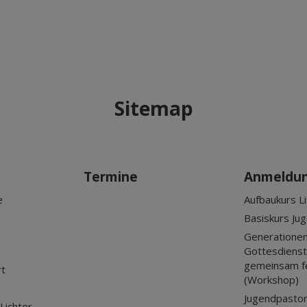
Sitemap
Termine
Anmeldu
e
Aufbaukurs Li
Basiskurs Ju
Generationen
Gottesdienst?
gemeinsam f
rt
(Workshop)
Jugendpastor
Lichter