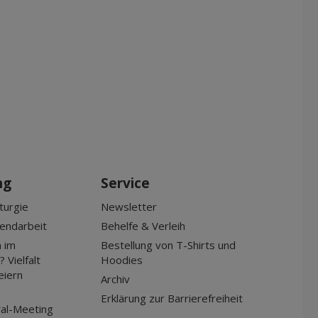
Apr 2027
Mai 2027
Jun 2027
Jul 2027
ng
Service
turgie
Newsletter
gendarbeit
Behelfe & Verleih
 im
Bestellung von T-Shirts und
 Vielfalt
Hoodies
eiern
Archiv
Erklärung zur Barrierefreiheit
al-Meeting