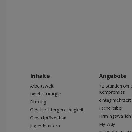
Inhalte
Angebote
Arbeitswelt
72 Stunden ohn
Kompromiss
Bibel & Liturgie
eintag.mehrzeit
Firmung
Fächerbibel
Geschlechtergerechtigkeit
Firmlingswallfah
Gewaltprävention
My Way
Jugendpastoral
Nacht der 1000 