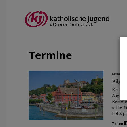
Termine
Montag, 
Pilge
Birnau,
Augusti
Reisete
schließ
Foto: p
Teilen