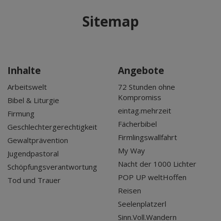
Mär 2027
Sitemap
Apr 2027
Mai 2027
Jun 2027
Jul 2027
Inhalte
Angebote
Arbeitswelt
72 Stunden ohne
Kompromiss
Bibel & Liturgie
eintag.mehrzeit
Firmung
Fächerbibel
Geschlechtergerechtigkeit
Firmlingswallfahrt
Gewaltprävention
My Way
Jugendpastoral
Nacht der 1000 Lichter
Schöpfungsverantwortung
POP UP weltHoffen
Tod und Trauer
Reisen
Seelenplatzerl
Sinn.Voll.Wandern