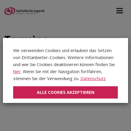
Termine
Wir verwenden Cookies und erlauben das Setzen
von Drittanbieter-Cookies. Weitere Informationen
Tiroler Sonntag
Apr 2027
und wie Sie Cookies deaktivieren können finden Sie
hier
. Wenn Sie mit der Navigation fortfahren,
stimmen Sie der Verwendung zu.
Datenschutz
Aug 2026
In diesem Zeitraum wurden keine Veranstaltungen
Sep 2026
gefunden...
ALLE COOKIES AKZEPTIEREN
Okt 2026
Nov 2026
Dez 2026
Jan 2027
Feb 2027