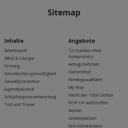
Mär 2027
Sitemap
Apr 2027
Mai 2027
Jun 2027
Jul 2027
Inhalte
Angebote
Arbeitswelt
72 Stunden ohne
Kompromiss
Bibel & Liturgie
eintag.mehrzeit
Firmung
Fächerbibel
Geschlechtergerechtigkeit
Firmlingswallfahrt
Gewaltprävention
My Way
Jugendpastoral
Nacht der 1000 Lichter
Schöpfungsverantwortung
POP UP weltHoffen
Tod und Trauer
Reisen
Seelenplatzerl
Sinn.Voll.Wandern