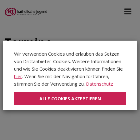
Termine
Wir verwenden Cookies und erlauben das Setzen
von Drittanbieter-Cookies. Weitere Informationen
Tiroler Sonntag
Mär 2027
und wie Sie Cookies deaktivieren können finden Sie
hier
. Wenn Sie mit der Navigation fortfahren,
stimmen Sie der Verwendung zu.
Datenschutz
Aug 2026
In diesem Zeitraum wurden keine Veranstaltungen
Sep 2026
gefunden...
ALLE COOKIES AKZEPTIEREN
Okt 2026
Nov 2026
Dez 2026
Jan 2027
Feb 2027