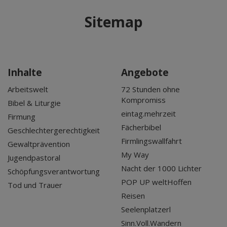
Mär 2027
Sitemap
Apr 2027
Mai 2027
Jun 2027
Jul 2027
Inhalte
Angebote
Arbeitswelt
72 Stunden ohne
Kompromiss
Bibel & Liturgie
eintag.mehrzeit
Firmung
Fächerbibel
Geschlechtergerechtigkeit
Firmlingswallfahrt
Gewaltprävention
My Way
Jugendpastoral
Nacht der 1000 Lichter
Schöpfungsverantwortung
POP UP weltHoffen
Tod und Trauer
Reisen
Seelenplatzerl
Sinn.Voll.Wandern