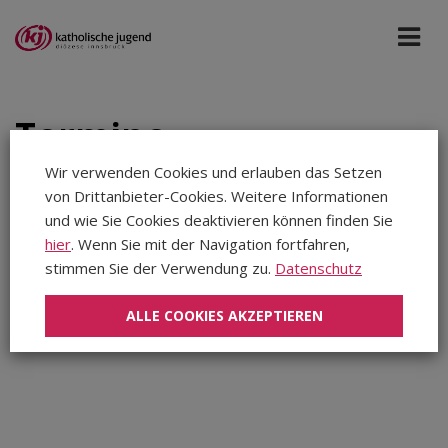
Termine
Wir verwenden Cookies und erlauben das Setzen
von Drittanbieter-Cookies. Weitere Informationen
Tiroler Sonntag
Jul 2024
und wie Sie Cookies deaktivieren können finden Sie
hier
. Wenn Sie mit der Navigation fortfahren,
stimmen Sie der Verwendung zu.
Datenschutz
Aug 2026
In diesem Zeitraum wurden keine Veranstaltungen
Sep 2026
gefunden...
ALLE COOKIES AKZEPTIEREN
Okt 2026
Nov 2026
Dez 2026
Jan 2027
Feb 2027