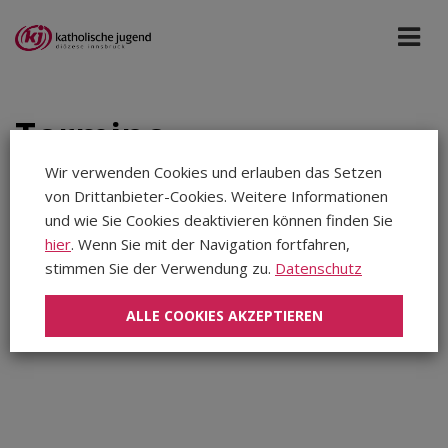
Termine
Wir verwenden Cookies und erlauben das Setzen
von Drittanbieter-Cookies. Weitere Informationen
Bildung St. Michael
Apr 2025
und wie Sie Cookies deaktivieren können finden Sie
hier
. Wenn Sie mit der Navigation fortfahren,
stimmen Sie der Verwendung zu.
Datenschutz
Aug 2026
In diesem Zeitraum wurden keine Veranstaltungen
Sep 2026
gefunden...
ALLE COOKIES AKZEPTIEREN
Okt 2026
Nov 2026
Dez 2026
Jan 2027
Feb 2027