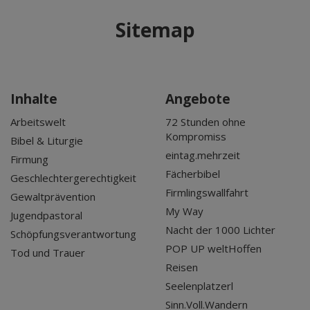
Mär 2027
Sitemap
Apr 2027
Mai 2027
Jun 2027
Jul 2027
Inhalte
Angebote
Arbeitswelt
72 Stunden ohne
Kompromiss
Bibel & Liturgie
eintag.mehrzeit
Firmung
Fächerbibel
Geschlechtergerechtigkeit
Firmlingswallfahrt
Gewaltprävention
My Way
Jugendpastoral
Nacht der 1000 Lichter
Schöpfungsverantwortung
POP UP weltHoffen
Tod und Trauer
Reisen
Seelenplatzerl
Sinn.Voll.Wandern