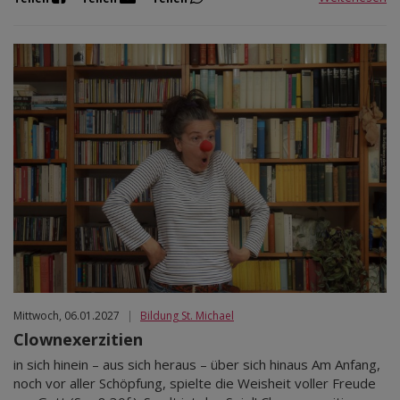
Mittwoch, 06.01.2027
|
Bildung St. Michael
Clownexerzitien
in sich hinein – aus sich heraus – über sich hinaus Am Anfang,
noch vor aller Schöpfung, spielte die Weisheit voller Freude