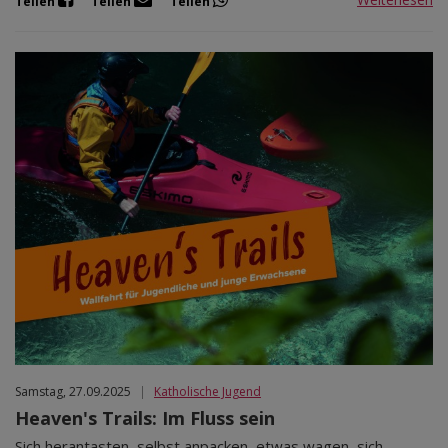
Teilen
Teilen
Teilen
Samstag, 27.09.2025
|
Katholische Jugend
Heaven's Trails: Im Fluss sein
Sich herantasten, selbst anpacken, etwas wagen, sich