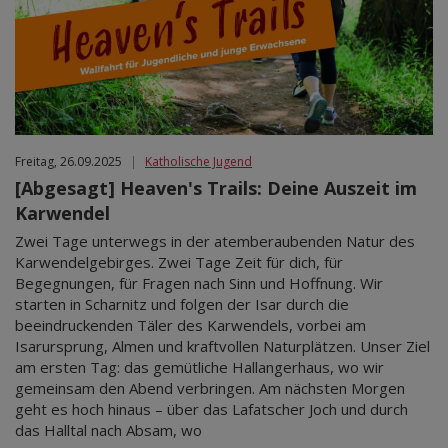
Mär 2027
Apr 2027
Mai 2027
Jun 2027
Jul 2027
Freitag, 26.09.2025
|
Katholische Jugend
[Abgesagt] Heaven's Trails: Deine Auszeit im
Karwendel
Zwei Tage unterwegs in der atemberaubenden Natur des
Karwendelgebirges. Zwei Tage Zeit für dich, für
Begegnungen, für Fragen nach Sinn und Hoffnung. Wir
starten in Scharnitz und folgen der Isar durch die
beeindruckenden Täler des Karwendels, vorbei am
Isarursprung, Almen und kraftvollen Naturplätzen. Unser Ziel
am ersten Tag: das gemütliche Hallangerhaus, wo wir
gemeinsam den Abend verbringen. Am nächsten Morgen
geht es hoch hinaus – über das Lafatscher Joch und durch
das Halltal nach Absam, wo