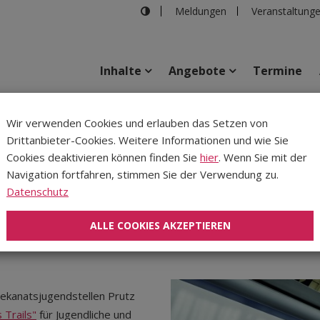
Meldungen
Veranstaltung
Inhalte
Angebote
Termine
iene
Wir verwenden Cookies und erlauben das Setzen von
Drittanbieter-Cookies. Weitere Informationen und wie Sie
Inhalte
Verans
Cookies deaktivieren können finden Sie
hier
. Wenn Sie mit der
Navigation fortfahren, stimmen Sie der Verwendung zu.
eaven's Trails: Auf Schie
Datenschutz
ALLE COOKIES AKZEPTIEREN
Dekanatsjugendstellen Prutz
 Trails"
für Jugendliche und