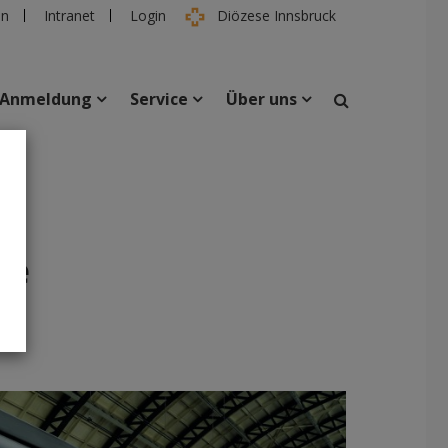
en
Intranet
Login
Diözese Innsbruck
Anmeldung
Service
Über uns
suchen
taltungen
Personen
ne