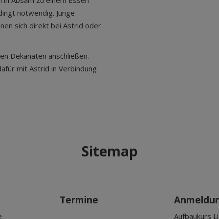
n in Absam zu einem Essen
dingt notwendig. Junge
n sich direkt bei Astrid oder
ren Dekanaten anschließen.
dafür mit Astrid in Verbindung
Sitemap
Termine
Anmeldu
e
Aufbaukurs Li