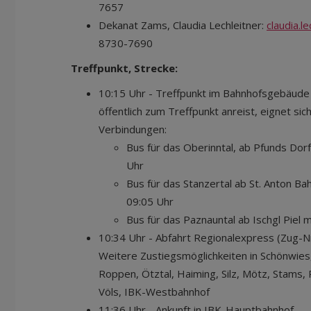
7657
Dekanat Zams, Claudia Lechleitner:
claudia.l
8730-7690
Treffpunkt, Strecke:
10:15 Uhr - Treffpunkt im Bahnhofsgebäud
öffentlich zum Treffpunkt anreist, eignet sich
Verbindungen:
Bus für das Oberinntal, ab Pfunds Dorf
Uhr
Bus für das Stanzertal ab St. Anton Ba
09:05 Uhr
Bus für das Paznauntal ab Ischgl Piel 
10:34 Uhr - Abfahrt Regionalexpress (Zug-Nr
Weitere Zustiegsmöglichkeiten in Schönwies,
Roppen, Ötztal, Haiming, Silz, Mötz, Stams, 
Völs, IBK-Westbahnhof
11:36 Uhr - Ankunft in IBK-Hauptbahnhof