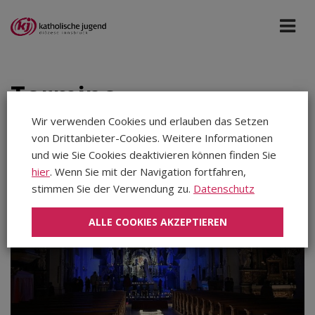
Termine
Wir verwenden Cookies und erlauben das Setzen
von Drittanbieter-Cookies. Weitere Informationen
Alle Portale
Nov 2026
und wie Sie Cookies deaktivieren können finden Sie
hier
. Wenn Sie mit der Navigation fortfahren,
stimmen Sie der Verwendung zu.
Datenschutz
Aug 2026
Sep 2026
ALLE COOKIES AKZEPTIEREN
Okt 2026
Nov 2026
Dez 2026
Jan 2027
Feb 2027