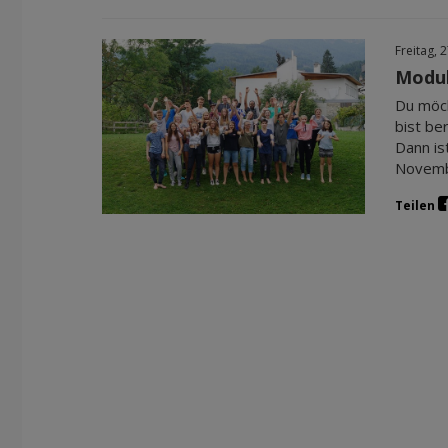
Freitag, 
Modul
Du möch
bist be
Dann is
Novembe
Teilen