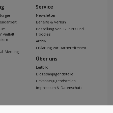
ng
Service
turgie
Newsletter
gendarbeit
Behelfe & Verleih
 im
Bestellung von T-Shirts und
 Vielfalt
Hoodies
eiern
Archiv
Erklärung zur Barrierefreiheit
al-Meeting
Über uns
Leitbild
Diözesanjugendstelle
Dekanatsjugendstellen
Impressum & Datenschutz
made by
www.holzweg.com