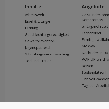
Inhalte
Angebote
Arbeitswelt
72 Stunden ohn
Kompromiss
Bibel & Liturgie
eintag.mehrzeit
Firmung
Fächerbibel
Geschlechtergerechtigkeit
Firmlingswallfah
Gewaltprävention
My Way
Jugendpastoral
Nacht der 1000 
Schöpfungsverantwortung
POP UP weltHo
Tod und Trauer
Reisen
Seelenplatzerl
Sinn.Voll.Wander
Tag der Arbeits
© Diözese Innsbruck | 2024