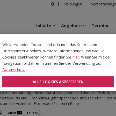
Meldungen
Veranstaltung
Inhalte
Angebote
Termine
Wir verwenden Cookies und erlauben das Setzen von
Drittanbieter-Cookies. Weitere Informationen und wie Sie
Inhalte
Verans
Cookies deaktivieren können finden Sie
hier
. Wenn Sie mit der
Navigation fortfahren, stimmen Sie der Verwendung zu.
, 04.11.2026
|
Katholische Jugend
Datenschutz
hnungsarbeit mit Jugendlichen in der Firmbegleit
mung als Sakrament der Stärkung zu spüren, bedeutet auch, Versö
ALLE COOKIES AKZEPTIEREN
 der Umwelt. Doch kommt Versöhnungsarbeit während der Firmvorb
, die über die allgemeine Vorstellung von traditioneller Beichte 
herapeutin und Ordensfrau, gibt spannende Impulse über Versöhn
 um die Arbeit als Firmexpert*innen in Ruhe
Teilen
Teilen