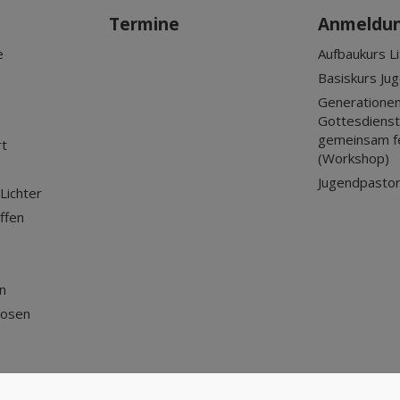
Termine
Anmeldu
e
Aufbaukurs Li
Basiskurs Ju
Generationen
Gottesdienst?
gemeinsam f
rt
(Workshop)
Jugendpastor
Lichter
ffen
n
losen
Nach oben