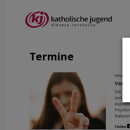
Termine
Mittwoch
Versö
Die Fir
und mit
Aspekte
Psychot
Rahmen,
Teilen