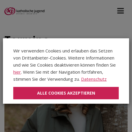
Termine
Wir verwenden Cookies und erlauben das Setzen
von Drittanbieter-Cookies. Weitere Informationen
Alle Portale
Apr 2027
und wie Sie Cookies deaktivieren können finden Sie
hier
. Wenn Sie mit der Navigation fortfahren,
stimmen Sie der Verwendung zu.
Datenschutz
Aug 2026
Sep 2026
ALLE COOKIES AKZEPTIEREN
Okt 2026
Nov 2026
Dez 2026
Jan 2027
Feb 2027