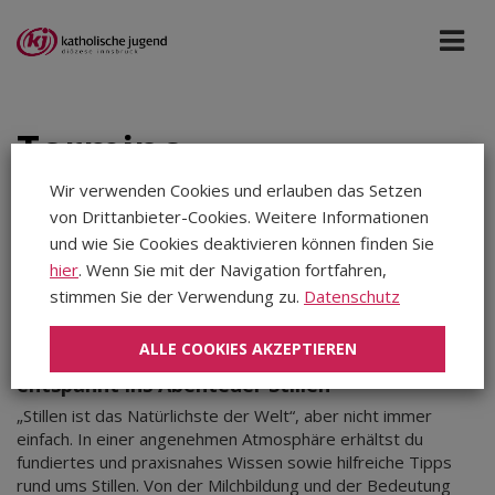
Termine
Wir verwenden Cookies und erlauben das Setzen
von Drittanbieter-Cookies. Weitere Informationen
Bildung St. Michael
Sep 2026
und wie Sie Cookies deaktivieren können finden Sie
hier
. Wenn Sie mit der Navigation fortfahren,
stimmen Sie der Verwendung zu.
Datenschutz
Aug 2026
Freitag, 04.09.2026
|
Bildung St. Michael
Sep 2026
ALLE COOKIES AKZEPTIEREN
Stillvorbereitung „Kompakt“ - Starte
Okt 2026
entspannt ins Abenteuer Stillen
Nov 2026
„Stillen ist das Natürlichste der Welt“, aber nicht immer
Dez 2026
einfach. In einer angenehmen Atmosphäre erhältst du
Jan 2027
fundiertes und praxisnahes Wissen sowie hilfreiche Tipps
Feb 2027
rund ums Stillen. Von der Milchbildung und der Bedeutung