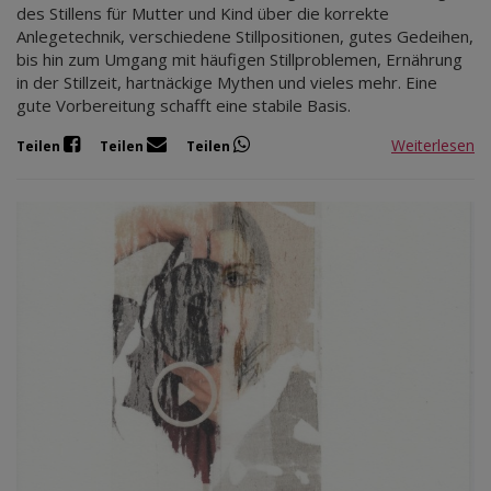
Mär 2027
des Stillens für Mutter und Kind über die korrekte
Anlegetechnik, verschiedene Stillpositionen, gutes Gedeihen,
Apr 2027
bis hin zum Umgang mit häufigen Stillproblemen, Ernährung
Mai 2027
in der Stillzeit, hartnäckige Mythen und vieles mehr. Eine
Jun 2027
gute Vorbereitung schafft eine stabile Basis.
Jul 2027
Weiterlesen
Teilen
Teilen
Teilen