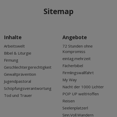
Mär 2027
Sitemap
Apr 2027
Mai 2027
Jun 2027
Jul 2027
Inhalte
Angebote
Arbeitswelt
72 Stunden ohne
Kompromiss
Bibel & Liturgie
eintag.mehrzeit
Firmung
Fächerbibel
Geschlechtergerechtigkeit
Firmlingswallfahrt
Gewaltprävention
My Way
Jugendpastoral
Nacht der 1000 Lichter
Schöpfungsverantwortung
POP UP weltHoffen
Tod und Trauer
Reisen
Seelenplatzerl
Sinn.Voll.Wandern