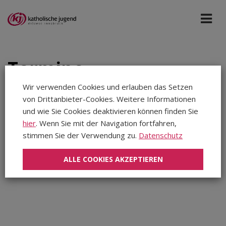
Termine
Wir verwenden Cookies und erlauben das Setzen
von Drittanbieter-Cookies. Weitere Informationen
Bildung St. Michael
Jul 2025
und wie Sie Cookies deaktivieren können finden Sie
hier
. Wenn Sie mit der Navigation fortfahren,
stimmen Sie der Verwendung zu.
Datenschutz
Aug 2026
In diesem Zeitraum wurden keine Veranstaltungen
Sep 2026
gefunden...
ALLE COOKIES AKZEPTIEREN
Okt 2026
Nov 2026
Dez 2026
Jan 2027
Feb 2027