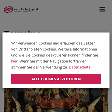
Termine
Wir verwenden Cookies und erlauben das Setzen
von Drittanbieter-Cookies. Weitere Informationen
Diözese Innsbruck
Aug 2025
und wie Sie Cookies deaktivieren können finden Sie
hier
. Wenn Sie mit der Navigation fortfahren,
stimmen Sie der Verwendung zu.
Datenschutz
Aug 2026
Sep 2026
ALLE COOKIES AKZEPTIEREN
Okt 2026
Nov 2026
Dez 2026
Jan 2027
Feb 2027