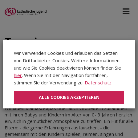
Termine
Wir verwenden Cookies und erlauben das Setzen
von Drittanbieter-Cookies. Weitere Informationen
Diözese Innsbruck
Dez 2026
und wie Sie Cookies deaktivieren können finden Sie
hier
. Wenn Sie mit der Navigation fortfahren,
stimmen Sie der Verwendung zu.
Datenschutz
Aug 2026
Dienstag, 01.12.2026
|
Diözese Innsbruck
Sep 2026
ALLE COOKIES AKZEPTIEREN
fit for family - Spielgruppe St. Franziskus
Okt 2026
Wir laden Mamas/Papas oder auch Großeltern zusammen
Nov 2026
mit ihren Babys und Kindern im Alter von 0- 3 Jahren herzlich
Dez 2026
ein, sich in gemütlicher Atmosphäre zu treffen. Ein Hit für alle
Jan 2027
Eltern: - die gerne Erfahrungen austauschen, - die
Feb 2027
gemeinsam mit den Kindern spielen, reimen, singen und