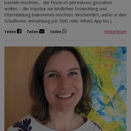
basteln möchten, - die Feste im Jahreskreis gestalten
Mär 2027
wollen, - die Impulse zur kindlichen Entwicklung und
Apr 2027
Elternbildung bekommen möchten. Wöchentlich, außer in den
Mai 2027
Schulferien. Anmeldung per SMS oder Whats App bis j
Jun 2027
Weiterlesen
Teilen
Teilen
Teilen
Jul 2027