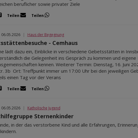
eichen beruflicher sowie privater Ziele
Teilen
Teilen
, 06.05.2026
|
Haus der Begegnung
sstättenbesuche - Cemhaus
he lädt dazu ein, Einblicke in verschiedene Gebetsstätten in Innsb
erständlich die Gelegenheit ins Gespräch zu kommen und eigene Fr
sgemeinschaften kennen. Weiterer Termin: Dienstag, 16. Juni 20
tr. 3b Ort: Treffpunkt immer um 17:00 Uhr bei den jeweiligen Geb
eils einen Tag vor der Verans
Teilen
Teilen
, 06.05.2026
|
Katholische Jugend
thilfegruppe Sternenkinder
unde, in der das verstorbene Kind und alle Erfahrungen, Erinner
kindern.