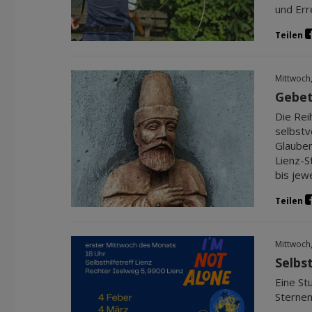
und Err
Teilen
Mittwoch
Gebet
Die Rei
selbstv
Glauben
Lienz-S
bis jew
Teilen
Mittwoch
Selbs
Eine St
Sternen