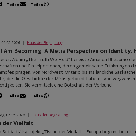
Teilen
Teilen
, 06.05.2026
|
Haus der Begegnung
 I Am Becoming: A Métis Perspective on Identity, H
 neues Album „The Truth We Hold“ bereiste Amanda Rheaume die
chaften und Einzelpersonen, deren gemeinsame Erfahrungen die 
ampfes prägen. Von Nordwest-Ontario bis ins ländliche Saskat
, die die Geschichte der Métis geformt haben – von wegweisen
htigkeiten. Sie vermittelt eine Botschaft der Verbund
Teilen
Teilen
ag, 07.05.2026
|
Haus der Begegnung
 der Vielfalt
 Solidaritätsprojekt „Tische der Vielfalt – Europa beginnt bei dir