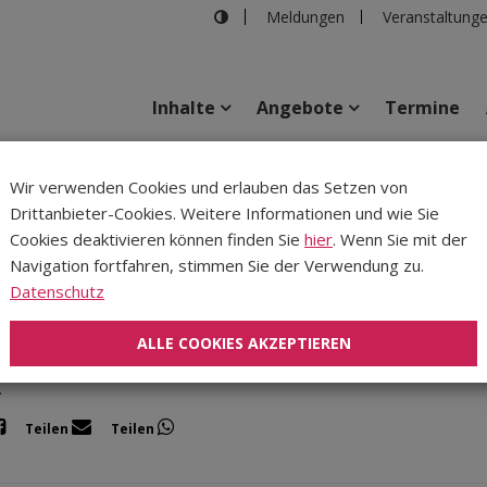
Meldungen
Veranstaltung
Inhalte
Angebote
Termine
Wir verwenden Cookies und erlauben das Setzen von
Drittanbieter-Cookies. Weitere Informationen und wie Sie
Inhalte
Verans
Cookies deaktivieren können finden Sie
hier
. Wenn Sie mit der
Navigation fortfahren, stimmen Sie der Verwendung zu.
01.05.2026
|
Katholische Jugend
Datenschutz
de Südtirol
 zum wiederholten Mal lädt die Dekanatsjugend Innsbruck (in Koo
ALLE COOKIES AKZEPTIEREN
schen Jungschar) zu einer Radtour ein. In diesem Jahr geht es a
.
Teilen
Teilen