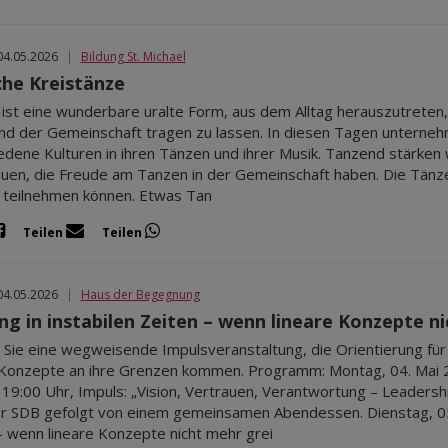
04.05.2026
|
Bildung St. Michael
che Kreistänze
ist eine wunderbare uralte Form, aus dem Alltag herauszutreten, 
nd der Gemeinschaft tragen zu lassen. In diesen Tagen unterneh
edene Kulturen in ihren Tänzen und ihrer Musik. Tanzend stärken 
auen, die Freude am Tanzen in der Gemeinschaft haben. Die Tänz
teilnehmen können. Etwas Tan
Teilen
Teilen
04.05.2026
|
Haus der Begegnung
ng in instabilen Zeiten – wenn lineare Konzepte n
 Sie eine wegweisende Impulsveranstaltung, die Orientierung für F
 Konzepte an ihre Grenzen kommen. Programm: Montag, 04. Mai 
 19:00 Uhr, Impuls: „Vision, Vertrauen, Verantwortung – Leaders
r SDB gefolgt von einem gemeinsamen Abendessen. Dienstag, 05.
– wenn lineare Konzepte nicht mehr grei