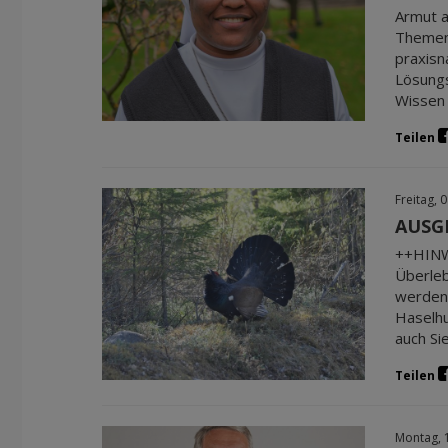
Armut a
Themen 
praxisn
Lösungs
Wissen 
Teilen
Freitag, 
AUSG
++HINWE
Überleb
werden.
Haselhu
auch Si
Teilen
Montag, 