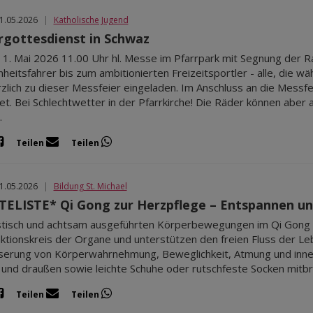
01.05.2026
|
Katholische Jugend
rgottesdienst in Schwaz
, 1. Mai 2026 11.00 Uhr hl. Messe im Pfarrpark mit Segnung der R
heitsfahrer bis zum ambitionierten Freizeitsportler - alle, die 
rzlich zu dieser Messfeier eingeladen. Im Anschluss an die Messf
t. Bei Schlechtwetter in der Pfarrkirche! Die Räder können aber a
.
Teilen
Teilen
01.05.2026
|
Bildung St. Michael
ELISTE* Qi Gong zur Herzpflege – Entspannen un
stisch und achtsam ausgeführten Körperbewegungen im Qi Gong 
ktionskreis der Organe und unterstützen den freien Fluss der Le
erung von Körperwahrnehmung, Beweglichkeit, Atmung und innere
 und draußen sowie leichte Schuhe oder rutschfeste Socken mit
Teilen
Teilen