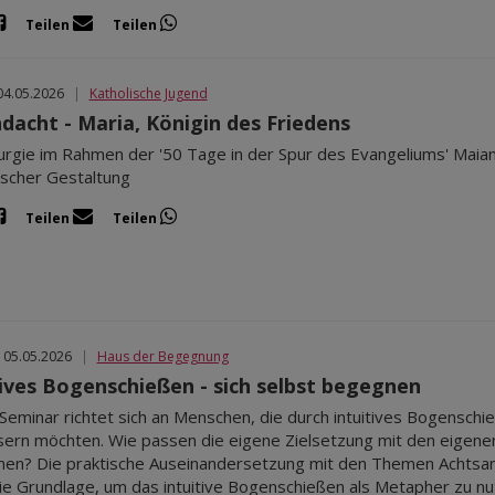
Teilen
Teilen
04.05.2026
|
Katholische Jugend
dacht - Maria, Königin des Friedens
turgie im Rahmen der '50 Tage in der Spur des Evangeliums' Maian
ischer Gestaltung
Teilen
Teilen
 05.05.2026
|
Haus der Begegnung
tives Bogenschießen - sich selbst begegnen
Seminar richtet sich an Menschen, die durch intuitives Bogenschi
ern möchten. Wie passen die eigene Zielsetzung mit den eige
n? Die praktische Auseinandersetzung mit den Themen Achtsamk
die Grundlage, um das intuitive Bogenschießen als Metapher zu nu