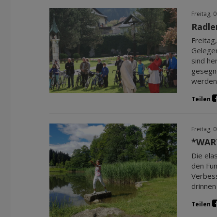
Freitag, 
Radle
Freitag
Gelegen
sind he
gesegne
werden
Teilen
Freitag, 
*WART
Die ela
den Fun
Verbess
drinnen
Teilen