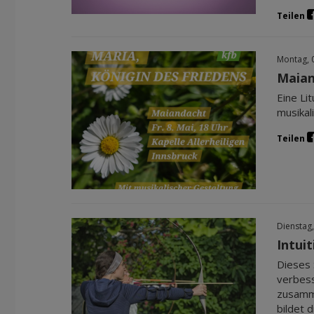
Teilen
Montag, 
Maian
Eine Li
musikal
Teilen
Dienstag,
Intui
Dieses 
verbess
zusamme
bildet 