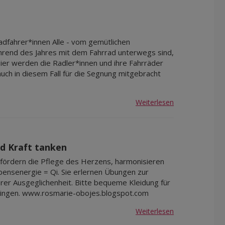
Apr 2027
Mai 2027
Jun 2027
adfahrer*innen Alle - vom gemütlichen
Jul 2027
während des Jahres mit dem Fahrrad unterwegs sind,
eier werden die Radler*innen und ihre Fahrräder
uch in diesem Fall für die Segnung mitgebracht
Weiterlesen
d Kraft tanken
fördern die Pflege des Herzens, harmonisieren
bensenergie = Qi. Sie erlernen Übungen zur
r Ausgeglichenheit. Bitte bequeme Kleidung für
bringen. www.rosmarie-obojes.blogspot.com
Weiterlesen