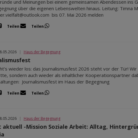
ründe und Meinungen bei einem gemeinsamen Abendessen ins Ge
egnung über die eigenen Lebenswelten hinaus. Leitung: Timna Mo
der.vielfalt@outlook.com bis 07. Mai 2026 melden
Teilen
Teilen
08.05.2026
|
Haus der Begegnung
alismusfest
ht’s wieder los: das Journalismusfest 2026 steht vor der Tür! Wir f
ätte, sondern auch wieder als inhaltlicher Kooperationspartner da
altungen: Journalismusfest im Haus der Begegnung
Teilen
Teilen
08.05.2026
|
Haus der Begegnung
 aktuell -Mission Soziale Arbeit: Alltag, Hintergr
ia