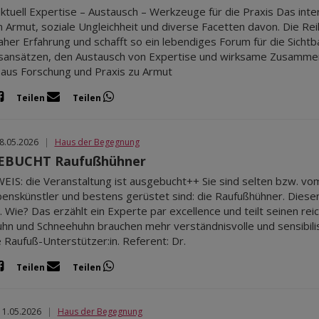
ktuell Expertise – Austausch – Werkzeuge für die Praxis Das inter
Armut, soziale Ungleichheit und diverse Facetten davon. Die Rei
aher Erfahrung und schafft so ein lebendiges Forum für die Sich
ansätzen, den Austausch von Expertise und wirksame Zusammenar
aus Forschung und Praxis zu Armut
Teilen
Teilen
08.05.2026
|
Haus der Begegnung
EBUCHT Raufußhühner
IS: die Veranstaltung ist ausgebucht++ Sie sind selten bzw. vo
enskünstler und bestens gerüstet sind: die Raufußhühner. Diese
 Wie? Das erzählt ein Experte par excellence und teilt seinen rei
hn und Schneehuhn brauchen mehr verständnisvolle und sensibil
e Raufuß-Unterstützer:in. Referent: Dr.
Teilen
Teilen
11.05.2026
|
Haus der Begegnung