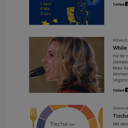
Teilen
Mittwoch
While
Für ihr
Gemeins
ihres K
Momente
Ungerec
Teilen
Donnerst
Tische
Mit dem