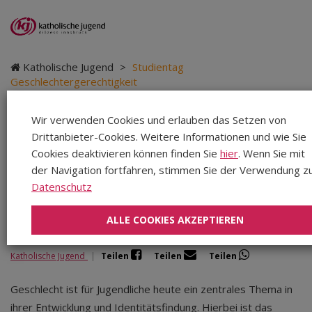
Katholische Jugend
>
Studientag
Geschlechtergerechtigkeit
Wir verwenden Cookies und erlauben das Setzen von
Drittanbieter-Cookies. Weitere Informationen und wie Sie
Studientag
Cookies deaktivieren können finden Sie
hier
. Wenn Sie mit
der Navigation fortfahren, stimmen Sie der Verwendung zu
Geschlechtergerechtigk
Datenschutz
ALLE COOKIES AKZEPTIEREN
Katholische Jugend
|
Teilen
Teilen
Teilen
Geschlecht ist für Jugendliche heute ein zentrales Thema in
ihrer Entwicklung und Identitätsfindung. Hierbei ist das