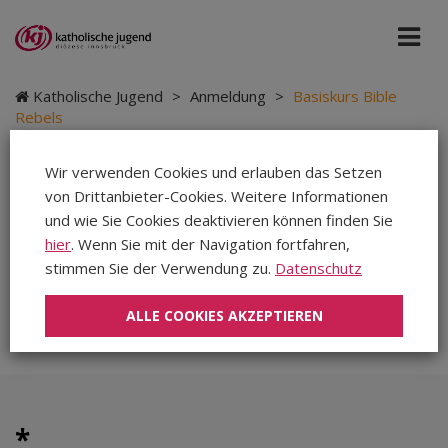
Katholische Jugend
>
Anmeldung
>
Basiskurs Bible
Rebels
Alle Details zur Veranstaltung findest du
hier
.
Wir verwenden Cookies und erlauben das Setzen
von Drittanbieter-Cookies. Weitere Informationen
und wie Sie Cookies deaktivieren können finden Sie
hier
. Wenn Sie mit der Navigation fortfahren,
• • • • •
stimmen Sie der Verwendung zu.
Datenschutz
Fill out my
online form
.
ALLE COOKIES AKZEPTIEREN
*