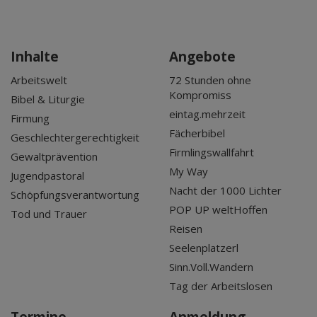
Inhalte
Angebote
Arbeitswelt
72 Stunden ohne
Kompromiss
Bibel & Liturgie
eintag.mehrzeit
Firmung
Fächerbibel
Geschlechtergerechtigkeit
Firmlingswallfahrt
Gewaltprävention
My Way
Jugendpastoral
Nacht der 1000 Lichter
Schöpfungsverantwortung
POP UP weltHoffen
Tod und Trauer
Reisen
Seelenplatzerl
Sinn.Voll.Wandern
Tag der Arbeitslosen
Termine
Anmeldung