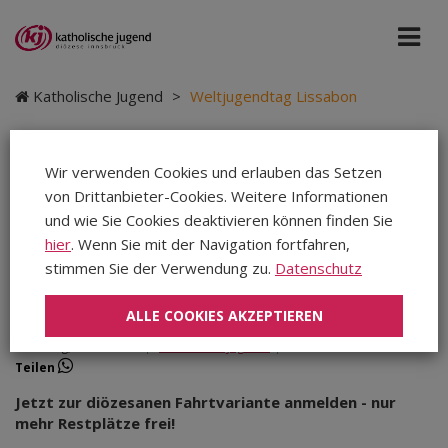
Katholische Jugend
>
Weltjugendtag Lissabon
Wir verwenden Cookies und erlauben das Setzen
von Drittanbieter-Cookies. Weitere Informationen
Weltjugendtag
und wie Sie Cookies deaktivieren können finden Sie
Lissabon
hier
. Wenn Sie mit der Navigation fortfahren,
stimmen Sie der Verwendung zu.
Datenschutz
ALLE COOKIES AKZEPTIEREN
Dienstag, 04.04.2023
|
Katholische Jugend
|
Teilen
Teilen
Teilen
Jetzt zur diözesanen Fahrtvariante anmelden - nur
mehr Restplätze frei!