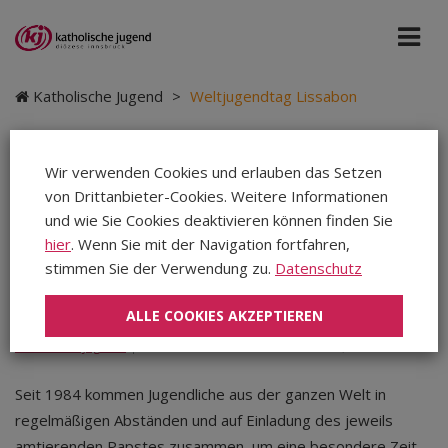
Katholische Jugend
>
Weltjugendtag Lissabon
Wir verwenden Cookies und erlauben das Setzen
von Drittanbieter-Cookies. Weitere Informationen
Weltjugendtag
und wie Sie Cookies deaktivieren können finden Sie
Lissabon
hier
. Wenn Sie mit der Navigation fortfahren,
stimmen Sie der Verwendung zu.
Datenschutz
ALLE COOKIES AKZEPTIEREN
Katholische Jugend
|
Teilen
Teilen
Teilen
Seit 1984 kommen Jugendliche aus der ganzen Welt in
regelmäßigen Abständen und auf Einladung des jeweils
amtierenden Papstes zusammen, um eine besondere Zeit