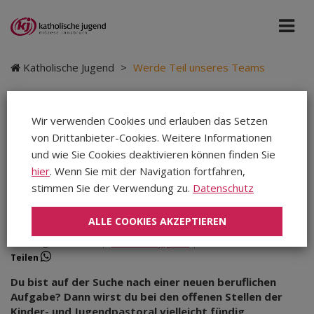
Katholische Jugend
>
Werde Teil unseres Teams
Wir verwenden Cookies und erlauben das Setzen
von Drittanbieter-Cookies. Weitere Informationen
Werde Teil unseres
und wie Sie Cookies deaktivieren können finden Sie
Teams
hier
. Wenn Sie mit der Navigation fortfahren,
stimmen Sie der Verwendung zu.
Datenschutz
ALLE COOKIES AKZEPTIEREN
Dienstag, 14.07.2026
|
Katholische Jugend
|
Teilen
Teilen
Teilen
Du bist auf der Suche nach einer neuen beruflichen
Aufgabe? Dann wirst du bei den offenen Stellen der
Kinder- und Jugendpastoral vielleicht fündig.