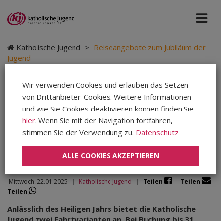
Katholische Jugend
>
Reiseangebote zum Jubiläum der
Jugend
Wir verwenden Cookies und erlauben das Setzen
von Drittanbieter-Cookies. Weitere Informationen
Reiseangebote zum
und wie Sie Cookies deaktivieren können finden Sie
hier
. Wenn Sie mit der Navigation fortfahren,
Jubiläum der Jugend
stimmen Sie der Verwendung zu.
Datenschutz
ALLE COOKIES AKZEPTIEREN
Mittwoch, 22.01.2025
|
Katholische Jugend
|
Teilen
Teilen
Teilen
Anlässlich des Heiligen Jahrs bietet die Katholische
Jugend zwei Fahrtvarianten an. Bei Buchung bis 31.