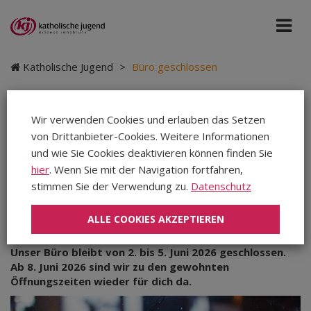
Katholische Jugend
>
Büro geschlossen
Wir verwenden Cookies und erlauben das Setzen
von Drittanbieter-Cookies. Weitere Informationen
Büro geschlossen
und wie Sie Cookies deaktivieren können finden Sie
hier
. Wenn Sie mit der Navigation fortfahren,
stimmen Sie der Verwendung zu.
Datenschutz
Donnerstag, 28.05.2026
|
Katholische Jugend
|
Teilen
Teilen
ALLE COOKIES AKZEPTIEREN
Teilen
Unser Büro bleibt von 2. bis 5. Juni 2026 geschlossen.
Ab 8. Juni 2026 sind wir zu den gewohnten
Öffnungszeiten wieder für dich da.