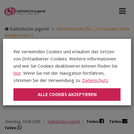
Katholische Jugend
>
Anmeldestart für „72 Stunden ohne
Kompromiss“!
Wir verwenden Cookies und erlauben das Setzen
von Drittanbieter-Cookies. Weitere Informationen
Anmeldestart für „72
und wie Sie Cookies deaktivieren können finden Sie
hier
. Wenn Sie mit der Navigation fortfahren,
Stunden ohne
stimmen Sie der Verwendung zu.
Datenschutz
Kompromiss“!
ALLE COOKIES AKZEPTIEREN
Dienstag, 13.05.2025
|
Katholische Jugend
|
Teilen
Teilen
Teilen