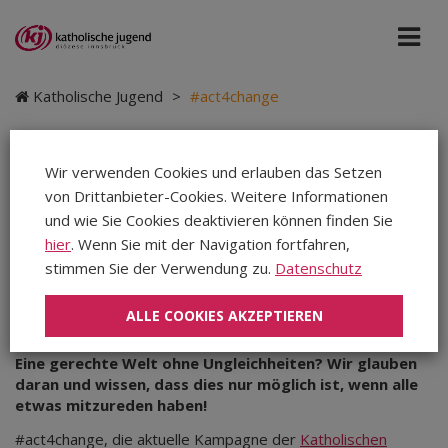
Katholische Jugend
>
#act4change
Wir verwenden Cookies und erlauben das Setzen
von Drittanbieter-Cookies. Weitere Informationen
#act4change
und wie Sie Cookies deaktivieren können finden Sie
hier
. Wenn Sie mit der Navigation fortfahren,
stimmen Sie der Verwendung zu.
Datenschutz
Dienstag, 08.11.2022
|
Katholische Jugend
|
Teilen
Teilen
ALLE COOKIES AKZEPTIEREN
Teilen
Eine gerechte Welt ohne Ungleichheiten? Wir glauben
daran und wissen, dass dies nur möglich ist, wenn alle
etwas mitzureden haben!
#act4change, die aktuelle Kampagne der
Katholischen