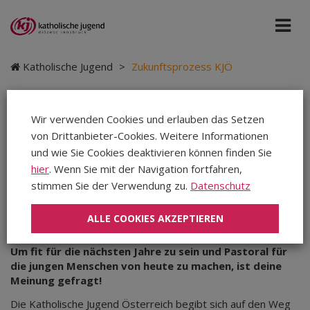
Katholische Jugend
>
Zukunftsprozess KJÖ
Wir verwenden Cookies und erlauben das Setzen
von Drittanbieter-Cookies. Weitere Informationen
Zukunftsprozess KJÖ
und wie Sie Cookies deaktivieren können finden Sie
hier
. Wenn Sie mit der Navigation fortfahren,
stimmen Sie der Verwendung zu.
Datenschutz
Donnerstag, 13.10.2022
|
Katholische Jugend
|
Teilen
Teilen
ALLE COOKIES AKZEPTIEREN
Teilen
Um fit für die nächsten Jahre zu sein und Pastoral für
die jungen Menschen von heute zu machen, ist deine
Meinung gefragt!
Die Katholische Jugend Österreich begibt sich auf den Weg