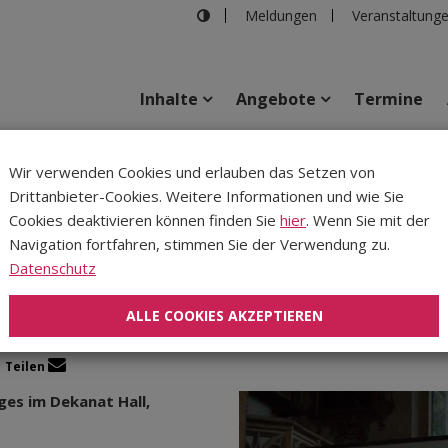
Meldungen
Veranstaltung
Inhalte
Angebote
Termine
inem Leben?
Wir verwenden Cookies und erlauben das Setzen von
Drittanbieter-Cookies. Weitere Informationen und wie Sie
Inhalte
Verans
Cookies deaktivieren können finden Sie
hier
. Wenn Sie mit der
Navigation fortfahren, stimmen Sie der Verwendung zu.
nde ich Gott in meinem 
Datenschutz
ALLE COOKIES AKZEPTIEREN
Teilen
es im Dekanat Hall,