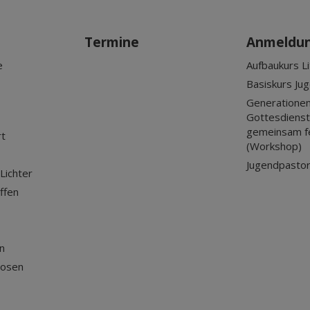
Termine
Anmeldu
e
Aufbaukurs Li
Basiskurs Ju
Generationen
Gottesdienst?
gemeinsam f
rt
(Workshop)
Jugendpastor
Lichter
ffen
n
losen