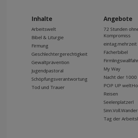
Inhalte
Angebote
Arbeitswelt
72 Stunden ohn
Kompromiss
Bibel & Liturgie
eintag.mehrzeit
Firmung
Fächerbibel
Geschlechtergerechtigkeit
Firmlingswallfah
Gewaltprävention
My Way
Jugendpastoral
Nacht der 1000 
Schöpfungsverantwortung
POP UP weltHo
Tod und Trauer
Reisen
Seelenplatzerl
Sinn.Voll.Wander
Tag der Arbeits