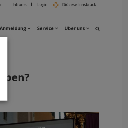
en
Intranet
Login
Diözese Innsbruck
Anmeldung
Service
Über uns
suchen
taltungen
Personen
Leben?