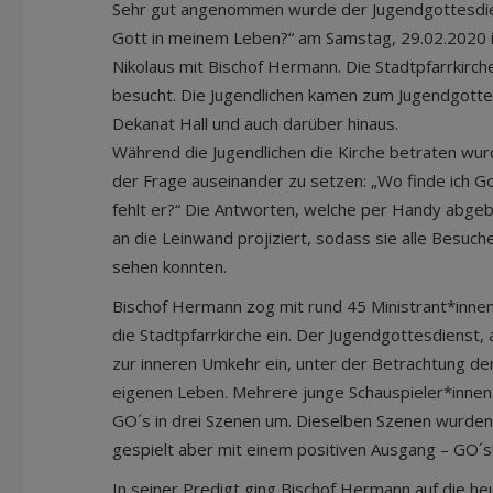
Sehr gut angenommen wurde der Jugendgottesdie
Gott in meinem Leben?“ am Samstag, 29.02.2020 in
Nikolaus mit Bischof Hermann. Die Stadtpfarrkirche
besucht. Die Jugendlichen kamen zum Jugendgott
Dekanat Hall und auch darüber hinaus.
Während die Jugendlichen die Kirche betraten wurd
der Frage auseinander zu setzen: „Wo finde ich 
fehlt er?“ Die Antworten, welche per Handy abg
an die Leinwand projiziert, sodass sie alle Besuc
sehen konnten.
Bischof Hermann zog mit rund 45 Ministrant*inne
die Stadtpfarrkirche ein. Der Jugendgottesdienst,
zur inneren Umkehr ein, unter der Betrachtung d
eigenen Leben. Mehrere junge Schauspieler*inne
GO´s in drei Szenen um. Dieselben Szenen wurden
gespielt aber mit einem positiven Ausgang – GO´s
In seiner Predigt ging Bischof Hermann auf die h