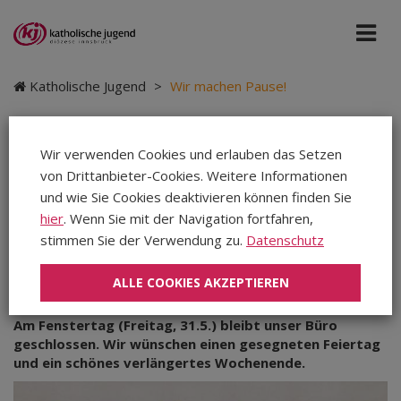
Katholische Jugend
>
Wir machen Pause!
Wir verwenden Cookies und erlauben das Setzen
von Drittanbieter-Cookies. Weitere Informationen
Wir machen Pause!
und wie Sie Cookies deaktivieren können finden Sie
hier
. Wenn Sie mit der Navigation fortfahren,
stimmen Sie der Verwendung zu.
Datenschutz
Mittwoch, 29.05.2024
|
Katholische Jugend
|
Teilen
Teilen
ALLE COOKIES AKZEPTIEREN
Teilen
Am Fenstertag (Freitag, 31.5.) bleibt unser Büro
geschlossen. Wir wünschen einen gesegneten Feiertag
und ein schönes verlängertes Wochenende.