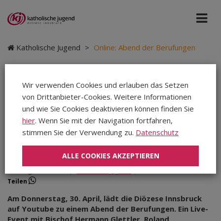
Katholische Jugend
>
Online: Abend der Berufungen
Wir verwenden Cookies und erlauben das Setzen
von Drittanbieter-Cookies. Weitere Informationen
Online: Abend der
und wie Sie Cookies deaktivieren können finden Sie
Berufungen
hier
. Wenn Sie mit der Navigation fortfahren,
stimmen Sie der Verwendung zu.
Datenschutz
ALLE COOKIES AKZEPTIEREN
Sonntag, 26.04.2020
|
Katholische Jugend
|
Teilen
Teilen
Teilen
Am Donnerstag, 30. April, lädt die Diözese Innsbruck
auf Youtube zu einem Abend der Berufungen. Ein Live-
Event mit Bischof Hermann Glettler, Roland