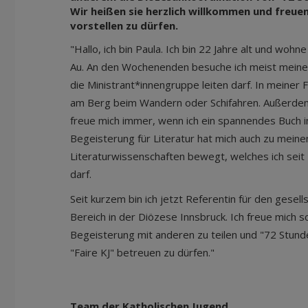
Wir heißen sie herzlich willkommen und freue
vorstellen zu dürfen.
"Hallo, ich bin Paula. Ich bin 22 Jahre alt und wohn
Au. An den Wochenenden besuche ich meist meine F
die Ministrant*innengruppe leiten darf. In meiner F
am Berg beim Wandern oder Schifahren. Außerdem
freue mich immer, wenn ich ein spannendes Buch in
Begeisterung für Literatur hat mich auch zu mein
Literaturwissenschaften bewegt, welches ich seit
darf.
Seit kurzem bin ich jetzt Referentin für den gesel
Bereich in der Diözese Innsbruck. Ich freue mich 
Begeisterung mit anderen zu teilen und "72 Stun
"Faire KJ" betreuen zu dürfen."
Team der Katholischen Jugend