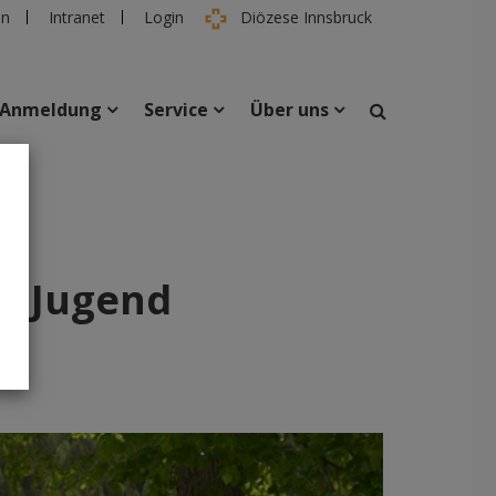
en
Intranet
Login
Diözese Innsbruck
Anmeldung
Service
Über uns
suchen
taltungen
Personen
en Jugend