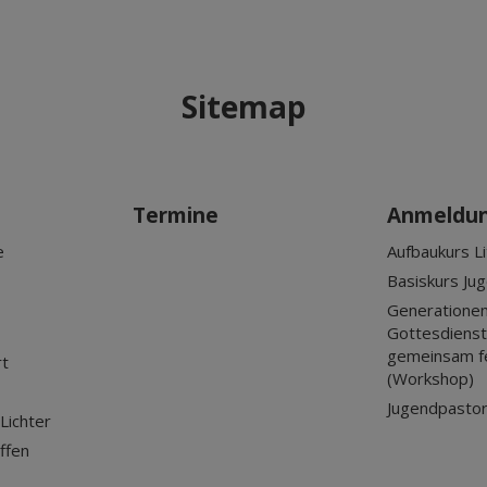
Sitemap
Termine
Anmeldu
e
Aufbaukurs Li
Basiskurs Ju
Generationen
Gottesdienst?
gemeinsam f
rt
(Workshop)
Jugendpastor
Lichter
ffen