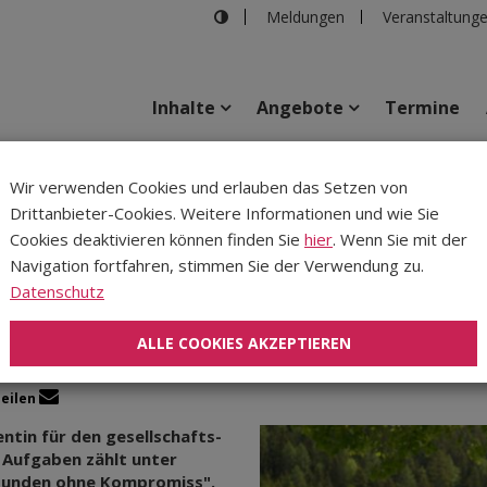
Meldungen
Veranstaltung
Inhalte
Angebote
Termine
tholischen Jugend
Wir verwenden Cookies und erlauben das Setzen von
Drittanbieter-Cookies. Weitere Informationen und wie Sie
Inhalte
Verans
Cookies deaktivieren können finden Sie
hier
. Wenn Sie mit der
Navigation fortfahren, stimmen Sie der Verwendung zu.
sicht in der Katholisch
Datenschutz
ALLE COOKIES AKZEPTIEREN
Teilen
ntin für den gesellschafts-
n Aufgaben zählt unter
Stunden ohne Kompromiss".