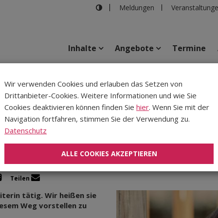
Meldungen
Veranstaltung
Inhalte
Angebote
Termine
anatsjugend Sillian
Wir verwenden Cookies und erlauben das Setzen von
Drittanbieter-Cookies. Weitere Informationen und wie Sie
Inhalte
Verans
Cookies deaktivieren können finden Sie
hier
. Wenn Sie mit der
Navigation fortfahren, stimmen Sie der Verwendung zu.
icht in der Dekanatsjuge
Datenschutz
ALLE COOKIES AKZEPTIEREN
Teilen
iterin tätig. Wir heißen sie
diesem Weg vorstellen zu