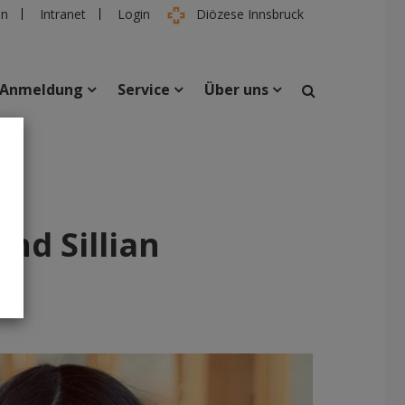
en
Intranet
Login
Diözese Innsbruck
Anmeldung
Service
Über uns
suchen
taltungen
Personen
nd Sillian