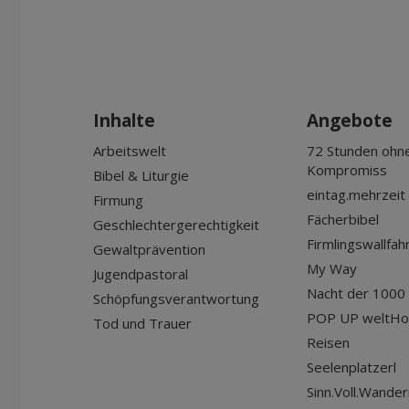
Inhalte
Angebote
Arbeitswelt
72 Stunden ohn
Kompromiss
Bibel & Liturgie
eintag.mehrzeit
Firmung
Fächerbibel
Geschlechtergerechtigkeit
Firmlingswallfah
Gewaltprävention
My Way
Jugendpastoral
Nacht der 1000 
Schöpfungsverantwortung
POP UP weltHo
Tod und Trauer
Reisen
Seelenplatzerl
Sinn.Voll.Wander