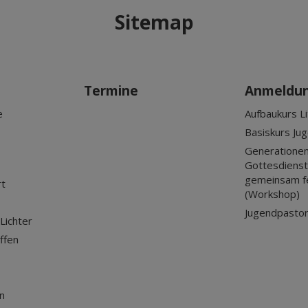
Sitemap
Termine
Anmeldu
e
Aufbaukurs Li
Basiskurs Ju
Generationen
Gottesdienst?
gemeinsam f
rt
(Workshop)
Jugendpastor
Lichter
ffen
n