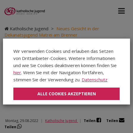
Katholische Jugend
>
Neues Gesicht in der
Dekanatsjugend Matrei am Brenner
Wir verwenden Cookies und erlauben das Setzen
von Drittanbieter-Cookies. Weitere Informationen
Neues Gesicht in der
und wie Sie Cookies deaktivieren können finden Sie
hier
. Wenn Sie mit der Navigation fortfahren,
Dekanatsjugend
stimmen Sie der Verwendung zu.
Datenschutz
Matrei am Brenner
ALLE COOKIES AKZEPTIEREN
Montag, 29.08.2022
|
Katholische Jugend
|
Teilen
Teilen
Teilen