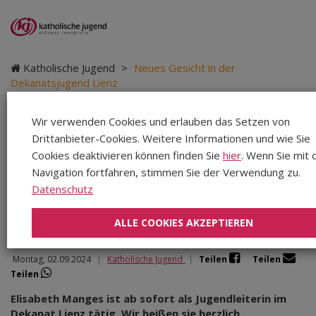
Katholische Jugend
>
Neues Gesicht in der
Dekanatsjugend Lienz
Wir verwenden Cookies und erlauben das Setzen von
Drittanbieter-Cookies. Weitere Informationen und wie Sie
Neues Gesicht in der
Cookies deaktivieren können finden Sie
hier
. Wenn Sie mit 
Navigation fortfahren, stimmen Sie der Verwendung zu.
Dekanatsjugend Lienz
Datenschutz
ALLE COOKIES AKZEPTIEREN
Montag, 02.09.2024
|
Katholische Jugend
|
Teilen
Teilen
Teilen
Elisabeth Manges ist ab sofort als Jugendleiterin im
Dekanat Lienz tätig. Wir heißen sie herzlich