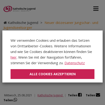
Katholische Jugend
>
Neuer diözesaner Jungschar- und
Jugendseelsorger
Wir verwenden Cookies und erlauben das Setzen
von Drittanbieter-Cookies. Weitere Informationen
Neuer diözesaner
und wie Sie Cookies deaktivieren können finden Sie
hier
. Wenn Sie mit der Navigation fortfahren,
Jungschar- und
stimmen Sie der Verwendung zu.
Datenschutz
Jugendseelsorger
ALLE COOKIES AKZEPTIEREN
Mittwoch, 25.08.2021
|
Katholische Jugend
|
Teilen
Teilen
Teilen